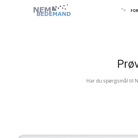
">
FOR
Prø
Har du spørgsmål til