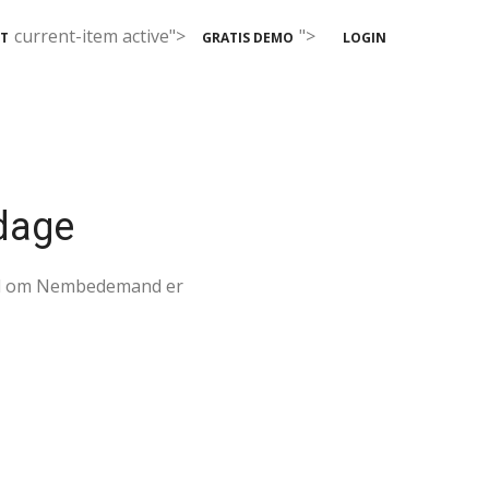
current-item active">
">
T
GRATIS DEMO
LOGIN
dage
til om Nembedemand er